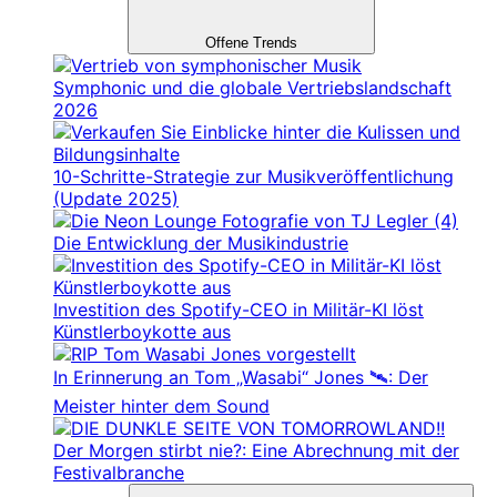
Offene Trends
Symphonic und die globale Vertriebslandschaft
2026
10-Schritte-Strategie zur Musikveröffentlichung
(Update 2025)
Die Entwicklung der Musikindustrie
Investition des Spotify-CEO in Militär-KI löst
Künstlerboykotte aus
In Erinnerung an Tom „Wasabi“ Jones 🛰️: Der
Meister hinter dem Sound
Der Morgen stirbt nie?: Eine Abrechnung mit der
Festivalbranche