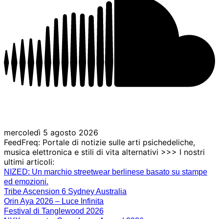
mercoledì 5 agosto 2026
FeedFreq: Portale di notizie sulle arti psichedeliche,
musica elettronica e stili di vita alternativi >>> I nostri
ultimi articoli:
NIZED: Un marchio streetwear berlinese basato su stampe
ed emozioni.
Tribe Ascension 6 Sydney Australia
Orin Aya 2026 – Luce Infinita
Festival di Tanglewood 2026