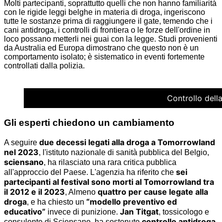
Molti partecipanti, soprattutto quelli che non hanno familiarità
con le rigide leggi belghe in materia di droga, ingeriscono
tutte le sostanze prima di raggiungere il gate, temendo che i
cani antidroga, i controlli di frontiera o le forze dell'ordine in
loco possano metterli nei guai con la legge. Studi provenienti
da Australia ed Europa dimostrano che questo non è un
comportamento isolato; è sistematico in eventi fortemente
controllati dalla polizia.
Controllo della
Gli esperti chiedono un cambiamento
due decessi legati alla droga a Tomorrowland
A seguire
nel 2023
, l'istituto nazionale di sanità pubblica del Belgio,
sciensano
, ha rilasciato una rara critica pubblica
sei
all'approccio del Paese. L'agenzia ha riferito che
partecipanti al festival sono morti al Tomorrowland tra
il 2012 e il 2023
quattro per cause legate alla
, Almeno
droga
“modello preventivo ed
, e ha chiesto un
educativo”
Jan Titgat
invece di punizione.
, tossicologo e
controllo antidroga
consulente di Sciensano, ha sostenuto