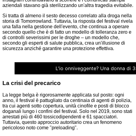
aziendali stavano già sterilizzando un'altra tragedia evitabile.
Si tratta di almeno il sesto decesso correlato alla droga nella
storia di Tomorrowland. Tuttavia, la risposta del festival rivela
una falla nella gestione dell'evento, che continua a operare
secondo quello che è di fatto un modello di tolleranza zero e
di controlli severissimi per le droghe – un modello che,
secondo gli esperti di salute pubblica, crea un'illusione di
sicurezza anziché garantire una protezione effettiva.
L'io onniveggente? Una donna di 35
La crisi del precarico
La legge belga è rigorosamente applicata sul posto: ogni
anno, il festival è pattugliato da centinaia di agenti di polizia,
tra cui agenti sotto copertura, unità cinofile e posti di blocco
doganali lungo i confini del festival. Solo nel 2019, sono stati
arrestati più di 460 tossicodipendenti e 61 spacciatori.
Tuttavia, questo approccio autoritario crea un fenomeno
pericoloso noto come "preloading".