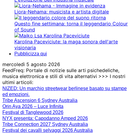
Liora-Nehama: musicista e artista digitale
Questo fine settimana: torna il leggendario Colour
of Sound
Karolina Paceviciute: la maga sonora dell'arte
visionaria
Pubblicizza qui
mercoledì 5 agosto 2026
FeedFreq: Portale di notizie sulle arti psichedeliche,
musica elettronica e stili di vita alternativi >>> I nostri
ultimi articoli:
NIZED: Un marchio streetwear berlinese basato su stampe
ed emozioni.
Tribe Ascension 6 Sydney Australia
Orin Aya 2026 – Luce Infinita
Festival di Tanglewood 2026
NYX presenta: Capodanno Amped 2026
Tribe Connection 2027 Sydney Australia
Festival dei cavalli selvaggi 2026 Australia