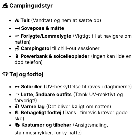
🎪 Campingudstyr
⛺
Telt
(Vandtæt og nem at sætte op)
🛏
Sovepose & måtte
🔦
Forlygte/Lommelygte
(Vigtigt til at navigere om
natten)
🪑
Campingstol
til chill-out sessioner
🔋
Powerbank & solcelleoplader
(Ingen kan lide en
død telefon)
👕 Tøj og fodtøj
🕶
Solbriller
(UV-beskyttelse til raves i dagtimerne)
👕
Lette, åndbare outfits
(Tænk UV-reaktivt og
farverigt!)
🧥
Varme lag
(Det bliver køligt om natten)
👢
Behageligt fodtøj
(Dans i timevis kræver gode
sko)
🎭
Kostumer og tilbehør
(Ansigtsmaling,
stammesmykker, funky hatte)