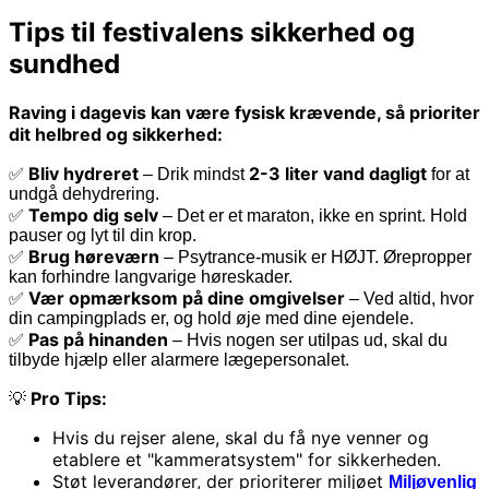
Tips til festivalens sikkerhed og
sundhed
Raving i dagevis kan være fysisk krævende, så prioriter
dit helbred og sikkerhed:
Bliv hydreret
2-3 liter vand dagligt
✅
– Drik mindst
for at
undgå dehydrering.
Tempo dig selv
✅
– Det er et maraton, ikke en sprint. Hold
pauser og lyt til din krop.
Brug høreværn
✅
– Psytrance-musik er HØJT. Ørepropper
kan forhindre langvarige høreskader.
Vær opmærksom på dine omgivelser
✅
– Ved altid, hvor
din campingplads er, og hold øje med dine ejendele.
Pas på hinanden
✅
– Hvis nogen ser utilpas ud, skal du
tilbyde hjælp eller alarmere lægepersonalet.
Pro Tips:
💡
Hvis du rejser alene, skal du få nye venner og
etablere et "kammeratsystem" for sikkerheden.
Støt leverandører, der prioriterer miljøet
Miljøvenlig