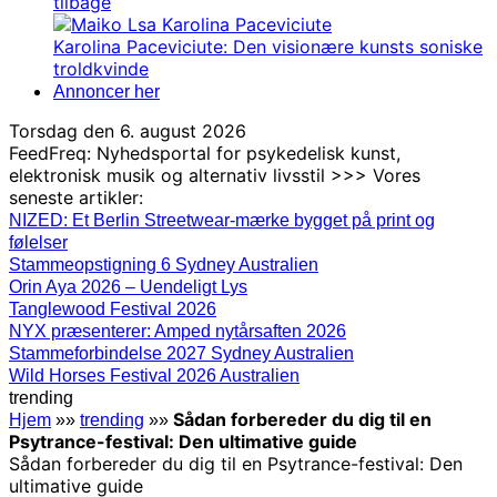
tilbage
Karolina Paceviciute: Den visionære kunsts soniske
troldkvinde
Annoncer her
Torsdag den 6. august 2026
FeedFreq: Nyhedsportal for psykedelisk kunst,
elektronisk musik og alternativ livsstil >>> Vores
seneste artikler:
NIZED: Et Berlin Streetwear-mærke bygget på print og
følelser
Stammeopstigning 6 Sydney Australien
Orin Aya 2026 – Uendeligt Lys
Tanglewood Festival 2026
NYX præsenterer: Amped nytårsaften 2026
Stammeforbindelse 2027 Sydney Australien
Wild Horses Festival 2026 Australien
trending
Sådan forbereder du dig til en
Hjem
»»
trending
»»
Psytrance-festival: Den ultimative guide
Sådan forbereder du dig til en Psytrance-festival: Den
ultimative guide