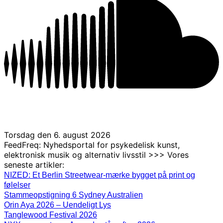
Torsdag den 6. august 2026
FeedFreq: Nyhedsportal for psykedelisk kunst,
elektronisk musik og alternativ livsstil >>> Vores
seneste artikler:
NIZED: Et Berlin Streetwear-mærke bygget på print og
følelser
Stammeopstigning 6 Sydney Australien
Orin Aya 2026 – Uendeligt Lys
Tanglewood Festival 2026