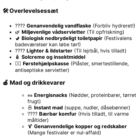
🛠 Overlevelsessæt
????
Genanvendelig vandflaske
(Forbliv hydreret!)
🌿
Miljøvenlige vådservietter
(Til opfriskning)
🚽
Biologisk nedbrydeligt toiletpapir
(Festivalens
badeværelser kan løbe tør!)
????
Lighter & ildstarter
(Til lejrbål, hvis tilladt)
🧴
Solcreme og insektmiddel
🧑‍⚕️
Førstehjælpskasse
(Plåster, smertestillende,
antiseptiske servietter)
🍏 Mad og drikkevarer
🥜
Energisnacks
(Nødder, proteinbarer, tørret
frugt)
🍜
Instant mad
(suppe, nudler, dåsebønner)
????
Bærbar komfur
(Hvis tilladt, til varme
måltider)
🍹
Genanvendelige kopper og redskaber
(Mange festivaler er nul-affald)