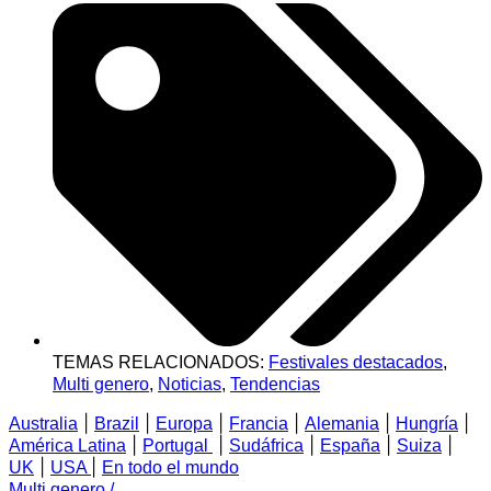
TEMAS RELACIONADOS:
Festivales destacados
,
Multi genero
,
Noticias
,
Tendencias
|
|
|
|
|
|
Australia
Brazil
Europa
Francia
Alemania
Hungría
|
|
|
|
|
América Latina
Portugal
Sudáfrica
España
Suiza
|
|
UK
USA
En todo el mundo
Multi genero
/