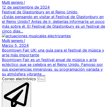
Multi genero
/
12 de septiembre de 2024
Festival de Glastonbury en el Reino Unido
¿Estás pensando en visitar el Festival de Glastonbury en
el Reino Unido? Antes de ir, deberías informarte un poco
más sobre él. El Festival de Glastonbury es un festival de
cinco días...
Multi genero
/
Marzo 5, 2024
Boomtown Fair UK: una guía para el festival de música y
arte más importante
Boomtown Fair es un festival anual de música y arte
ecléctico que se celebra en el Reino Unido. Famoso por
sus experiencias inmersivas, su programación variada y
su atmósfera vibrante,...
Correo electrónico