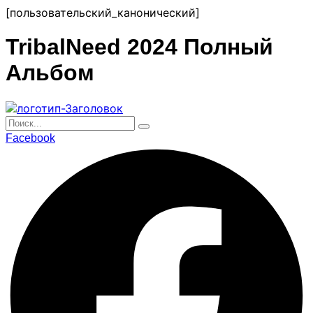
перейти
[пользовательский_канонический]
к
содержанию
TribalNeed 2024 Полный
Альбом
Facebook