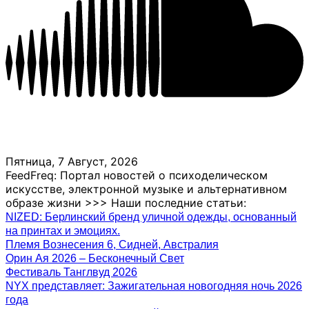
Пятница, 7 Август, 2026
FeedFreq: Портал новостей о психоделическом
искусстве, электронной музыке и альтернативном
образе жизни >>> Наши последние статьи:
NIZED: Берлинский бренд уличной одежды, основанный
на принтах и ​​эмоциях.
Племя Вознесения 6, Сидней, Австралия
Орин Ая 2026 – Бесконечный Свет
Фестиваль Танглвуд 2026
NYX представляет: Зажигательная новогодняя ночь 2026
года