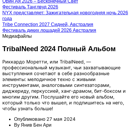
Орин Ая 2026 – Бесконечный Свет
Фестиваль Танглвуд 2026
NYX представляет: Зажигательная новогодняя ночь 2026
года
Tribe Connection 2027 Сидней, Австралия
Фестиваль диких лошадей 2026 Австралия
Медиафайлы
TribalNeed 2024 Полный Альбом
Риккардо Моретти, или TribalNeed, —
профессиональный музыкант, чьи захватывающие
выступления сочетают в себе разнообразные
элементы: мелодичное техно с живыми
инструментами, аналоговыми синтезаторами,
диджериду, перкуссией, ханг-драмом, бит-боксом и
многим другим. Послушайте его новый альбом,
который только что вышел, и подпишитесь на него,
чтобы узнать больше!
27 мая 2024
Опубликовано
By
Янив Бен Ари