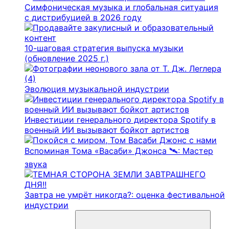
Симфоническая музыка и глобальная ситуация
с дистрибуцией в 2026 году
10-шаговая стратегия выпуска музыки
(обновление 2025 г.)
Эволюция музыкальной индустрии
Инвестиции генерального директора Spotify в
военный ИИ вызывают бойкот артистов
Вспоминая Тома «Васаби» Джонса 🛰️: Мастер
звука
Завтра не умрёт никогда?: оценка фестивальной
индустрии