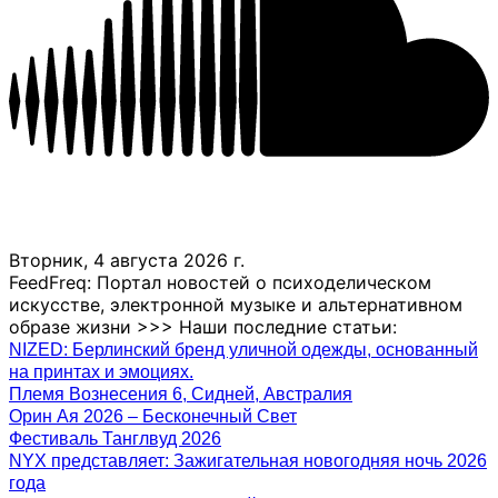
Вторник, 4 августа 2026 г.
FeedFreq: Портал новостей о психоделическом
искусстве, электронной музыке и альтернативном
образе жизни >>> Наши последние статьи:
NIZED: Берлинский бренд уличной одежды, основанный
на принтах и ​​эмоциях.
Племя Вознесения 6, Сидней, Австралия
Орин Ая 2026 – Бесконечный Свет
Фестиваль Танглвуд 2026
NYX представляет: Зажигательная новогодняя ночь 2026
года