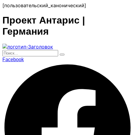
перейти
[пользовательский_канонический]
к
содержанию
Проект Антарис |
Германия
Facebook