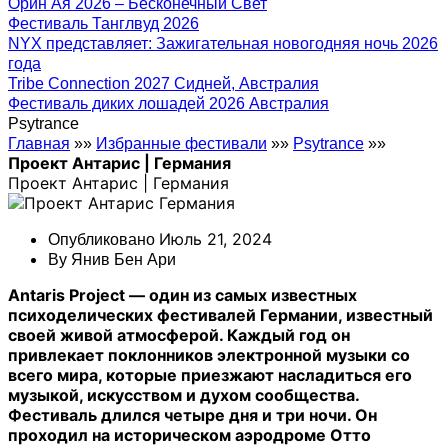
Орин Ая 2026 – Бесконечный Свет
Фестиваль Танглвуд 2026
NYX представляет: Зажигательная новогодняя ночь 2026
года
Tribe Connection 2027 Сидней, Австралия
Фестиваль диких лошадей 2026 Австралия
Psytrance
Главная
»»
Избранные фестивали
»»
Psytrance
»»
Проект Антарис | Германия
Проект Антарис | Германия
Июль 21, 2024
Опубликовано
By
Янив Бен Ари
Antaris Project — один из самых известных
психоделических фестивалей Германии, известный
своей живой атмосферой. Каждый год он
привлекает поклонников электронной музыки со
всего мира, которые приезжают насладиться его
музыкой, искусством и духом сообщества.
Фестиваль длился четыре дня и три ночи. Он
проходил на историческом аэродроме Отто