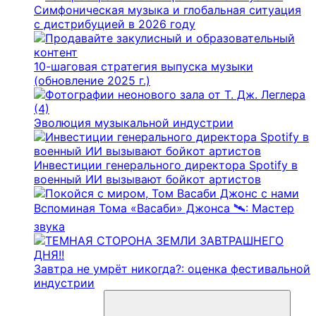
Симфоническая музыка и глобальная ситуация
с дистрибуцией в 2026 году
10-шаговая стратегия выпуска музыки
(обновление 2025 г.)
Эволюция музыкальной индустрии
Инвестиции генерального директора Spotify в
военный ИИ вызывают бойкот артистов
Вспоминая Тома «Васаби» Джонса 🛰️: Мастер
звука
Завтра не умрёт никогда?: оценка фестивальной
индустрии