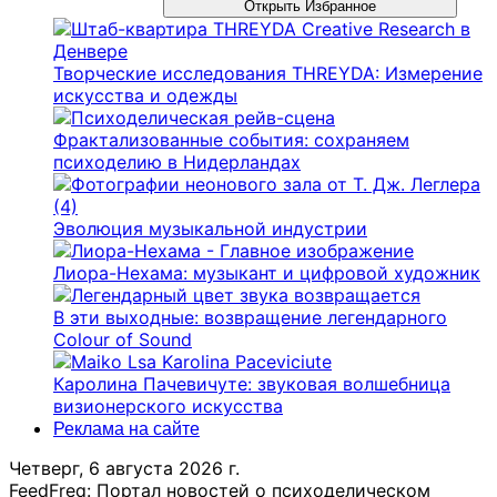
Открыть Избранное
Творческие исследования THREYDA: Измерение
искусства и одежды
Фрактализованные события: сохраняем
психоделию в Нидерландах
Эволюция музыкальной индустрии
Лиора-Нехама: музыкант и цифровой художник
В эти выходные: возвращение легендарного
Colour of Sound
Каролина Пачевичуте: звуковая волшебница
визионерского искусства
Реклама на сайте
Четверг, 6 августа 2026 г.
FeedFreq: Портал новостей о психоделическом